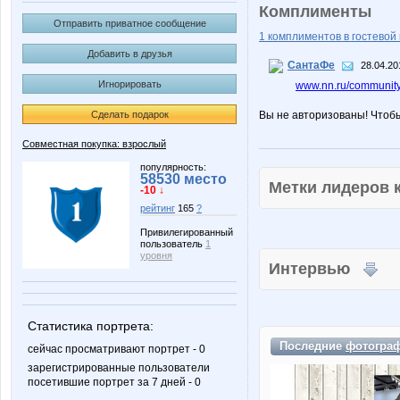
Комплименты
Отправить приватное сообщение
1 комплиментов в гостевой 
Добавить в друзья
СантаФе
28.04.20
Игнорировать
www.nn.ru/community
Сделать подарок
Вы не авторизованы! Чтоб
Совместная покупка: взрослый
популярность:
58530 место
Метки лидеров
-10 ↓
рейтинг
165
?
Привилегированный
пользователь
1
уровня
Интервью
Статистика портрета:
Последние
фотогра
сейчас просматривают портрет - 0
зарегистрированные пользователи
посетившие портрет за 7 дней - 0